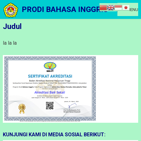
Skip
PRODI BAHASA INGGRIS – D3
MENU
to
content
Judul
la la la
KUNJUNGI KAMI DI MEDIA SOSIAL BERIKUT: